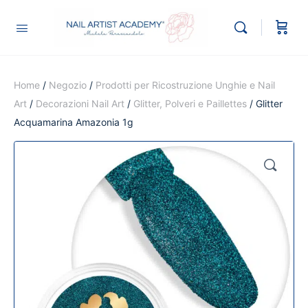
Home
/
Negozio
/
Prodotti per Ricostruzione Unghie e Nail
Art
/
Decorazioni Nail Art
/
Glitter, Polveri e Paillettes
/ Glitter
Acquamarina Amazonia 1g
🔍