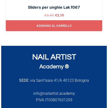
Sliders per unghie Lak f067
€
3,90
€
2,10
AGGIUNGI AL CARRELLO
NAIL ARTIST
Academy ®
SEDE:
via Sant’Isaia 41/A 40123 Bologna
info@nailartist.academy
P.IVA IT03807631209