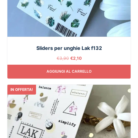
Sliders per unghie Lak f132
€
3,90
€
2,10
AGGIUNGI AL CARRELLO
IN OFFERTA!