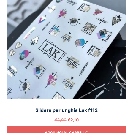
Sliders per unghie Lak f112
€
3,90
€
2,10
AGGIUNGI AL CARRELLO