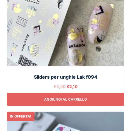
Sliders per unghie Lak f094
€
3,90
€
2,10
AGGIUNGI AL CARRELLO
IN OFFERTA!