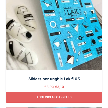
Sliders per unghie Lak f105
€
3,90
€
2,10
AGGIUNGI AL CARRELLO