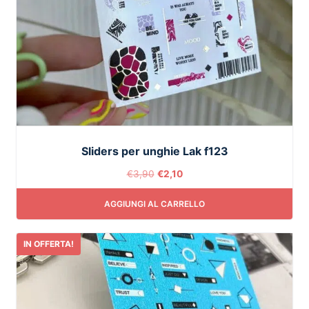
Sliders per unghie Lak f123
€
3,90
€
2,10
AGGIUNGI AL CARRELLO
IN OFFERTA!