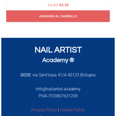
€
3,90
€
2,10
AGGIUNGI AL CARRELLO
NAIL ARTIST
Academy ®
SEDE:
via Sant’Isaia 41/A 40123 Bologna
info@nailartist.academy
P.IVA IT03807631209
Privacy Policy
|
Cookie Policy