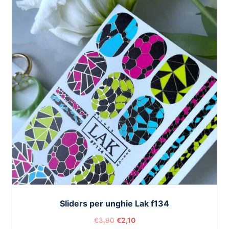
Sliders per unghie Lak f134
€
3,90
€
2,10