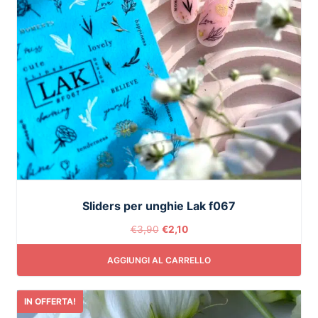
Sliders per unghie Lak f067
€
3,90
€
2,10
AGGIUNGI AL CARRELLO
IN OFFERTA!