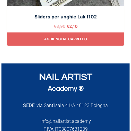
Sliders per unghie Lak f102
€
3,90
€
2,10
AGGIUNGI AL CARRELLO
NAIL ARTIST
Academy ®
SEDE:
via Sant’Isaia 41/A 40123 Bologna
info@nailartist.academy
P.IVA IT03807631209