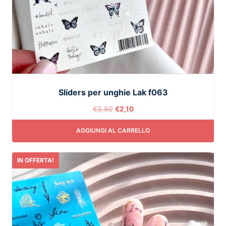
Sliders per unghie Lak f063
€
3,90
€
2,10
AGGIUNGI AL CARRELLO
IN OFFERTA!