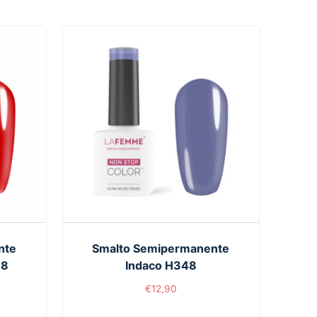
nte
Smalto Semipermanente
78
Indaco H348
€
12,90