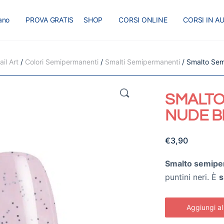
iano
PROVA GRATIS
SHOP
CORSI ONLINE
CORSI IN A
I
MASTER
BLOG
il Art
/
Colori Semipermanenti
/
Smalti Semipermanenti
/ Smalto Sem
🔍
SMALTO
NUDE B
€
3,90
Smalto semipe
puntini neri. È
s
Aggiungi al