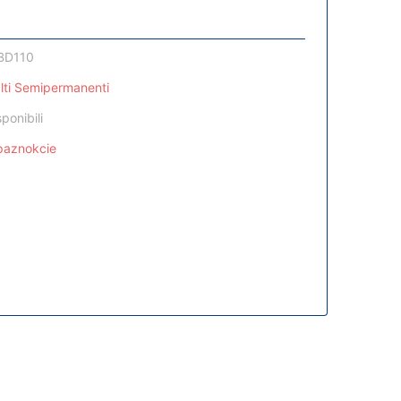
BD110
lti Semipermanenti
sponibili
epaznokcie