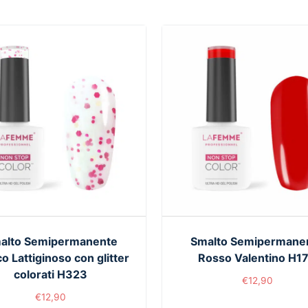
alto Semipermanente
Smalto Semipermane
o Lattiginoso con glitter
Rosso Valentino H1
colorati H323
€
12,90
€
12,90