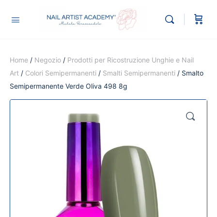
Home
/
Negozio
/
Prodotti per Ricostruzione Unghie e Nail
Art
/
Colori Semipermanenti
/
Smalti Semipermanenti
/ Smalto
Semipermanente Verde Oliva 498 8g
🔍