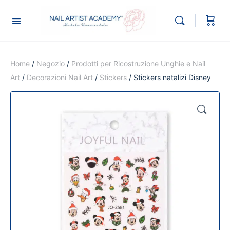
Home
/
Negozio
/
Prodotti per Ricostruzione Unghie e Nail
Art
/
Decorazioni Nail Art
/
Stickers
/ Stickers natalizi Disney
🔍