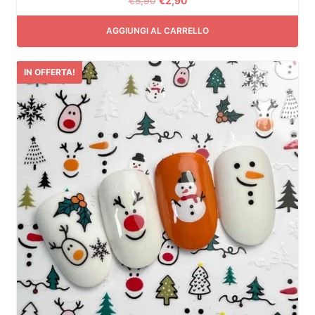
€
5,90
€
2,90
AGGIUNGI AL CARRELLO
IN OFFERTA!