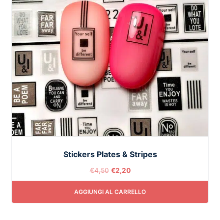
Stickers Plates & Stripes
€
4,50
€
2,20
AGGIUNGI AL CARRELLO