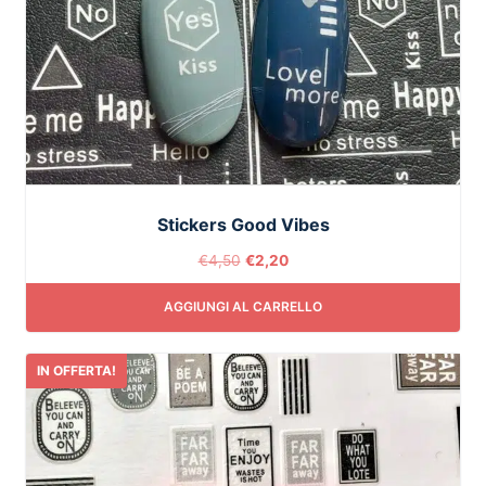
Stickers Good Vibes
€
4,50
€
2,20
AGGIUNGI AL CARRELLO
IN OFFERTA!