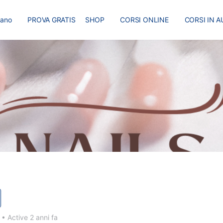
liano
PROVA GRATIS
SHOP
CORSI ONLINE
CORSI IN A
I
MASTER
BLOG
2
•
Active 2 anni fa