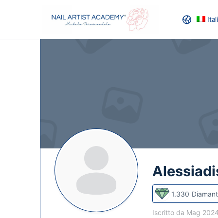
Ita
RECENSION
Alessiadi
1.330
Diamant
Iscritto da Mag 202