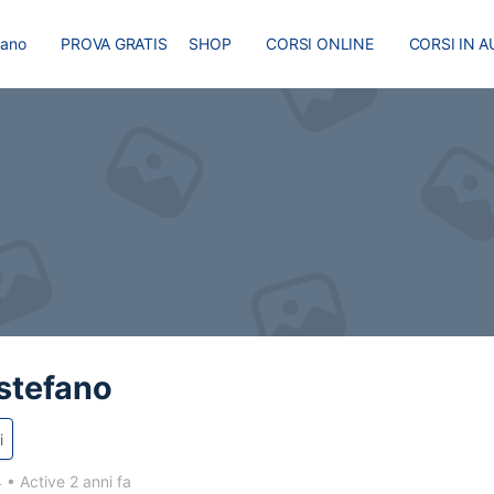
liano
PROVA GRATIS
SHOP
CORSI ONLINE
CORSI IN A
I
MASTER
BLOG
stefano
i
4
•
Active 2 anni fa