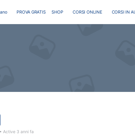
liano
PROVA GRATIS
SHOP
CORSI ONLINE
CORSI IN A
I
MASTER
BLOG
•
Active 3 anni fa