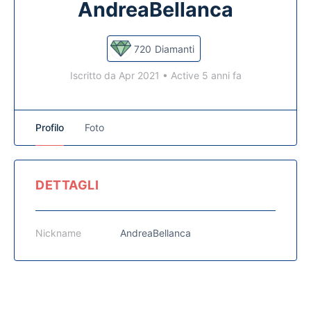
AndreaBellanca
720
Diamanti
Iscritto da Apr 2021
•
Active 5 anni fa
Profilo
Foto
DETTAGLI
Nickname
AndreaBellanca