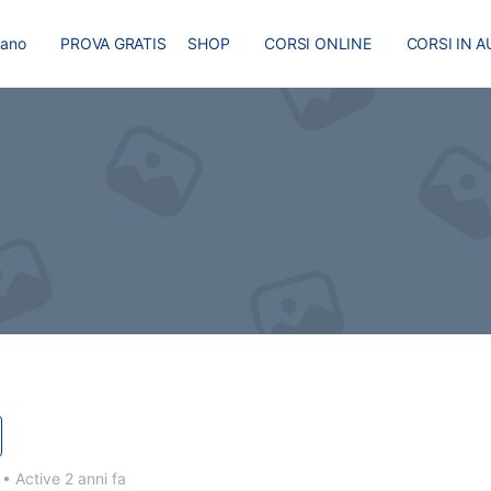
liano
PROVA GRATIS
SHOP
CORSI ONLINE
CORSI IN A
I
MASTER
BLOG
4
•
Active 2 anni fa