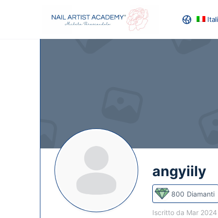
Ita
RECENSION
angyiily
800
Diamanti
Iscritto da Mar 202