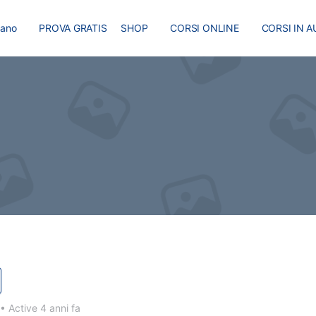
liano
PROVA GRATIS
SHOP
CORSI ONLINE
CORSI IN A
I
MASTER
BLOG
•
Active 4 anni fa