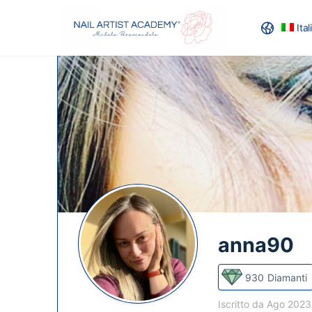
Ita
RECENSION
anna90
930
Diamanti
Iscritto da Ago 202