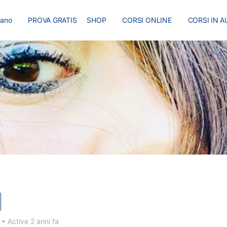
liano
PROVA GRATIS
SHOP
CORSI ONLINE
CORSI IN A
I
MASTER
BLOG
3
•
Active 2 anni fa