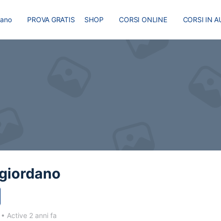
liano
PROVA GRATIS
SHOP
CORSI ONLINE
CORSI IN A
I
MASTER
BLOG
-giordano
4
•
Active 2 anni fa