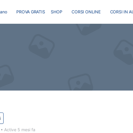
liano
PROVA GRATIS
SHOP
CORSI ONLINE
CORSI IN A
I
MASTER
BLOG
i
0
•
Active 5 mesi fa