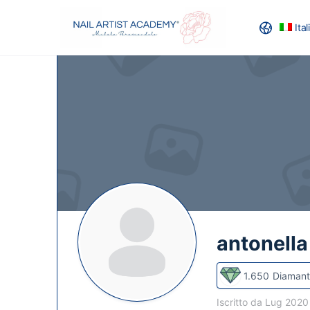
Ita
RECENSION
antonella
1.650
Diamant
Iscritto da Lug 202