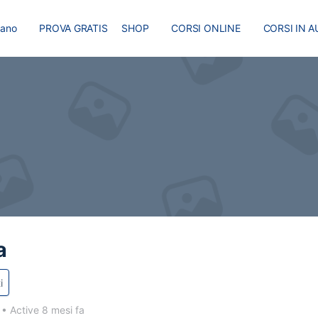
liano
PROVA GRATIS
SHOP
CORSI ONLINE
CORSI IN A
I
MASTER
BLOG
a
i
1
•
Active 8 mesi fa