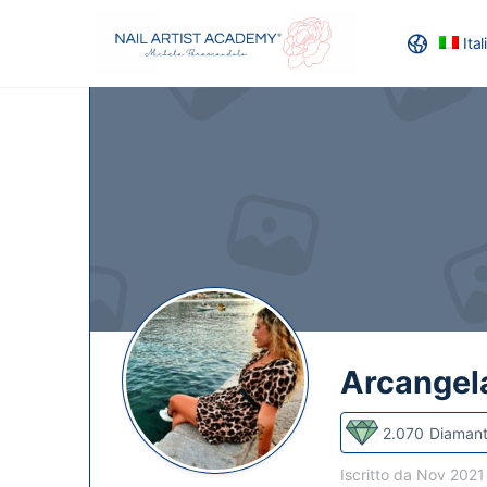
Ita
RECENSION
Arcangel
2.070
Diamant
Iscritto da Nov 202