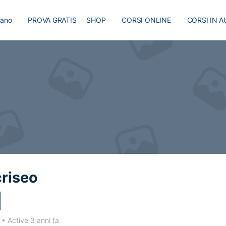
liano
PROVA GRATIS
SHOP
CORSI ONLINE
CORSI IN A
I
MASTER
BLOG
riseo
3
•
Active 3 anni fa