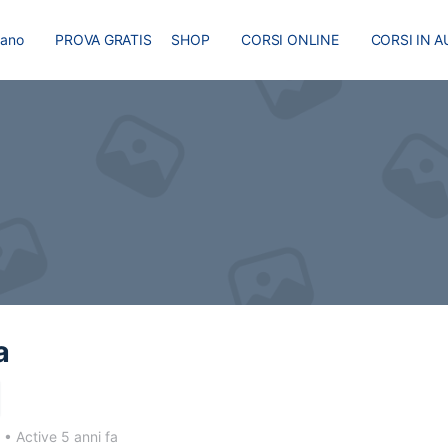
liano
PROVA GRATIS
SHOP
CORSI ONLINE
CORSI IN A
I
MASTER
BLOG
a
1
•
Active 5 anni fa