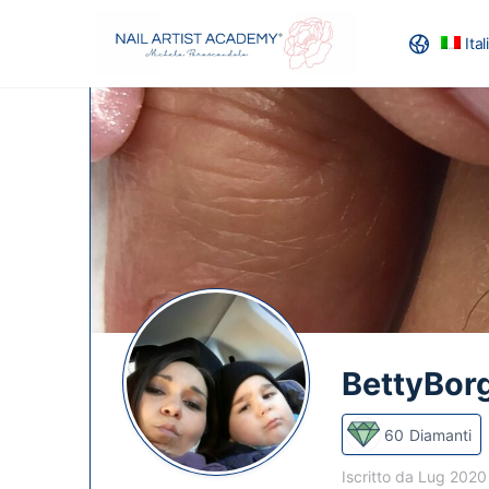
Ita
RECENSION
BettyBor
60
Diamanti
Iscritto da Lug 202