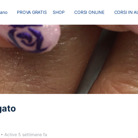
liano
PROVA GRATIS
SHOP
CORSI ONLINE
CORSI IN A
I
MASTER
BLOG
gato
0
•
Active 5 settimane fa