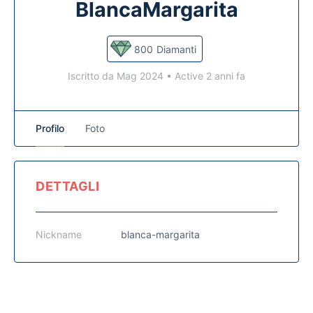
BlancaMargarita
800
Diamanti
Iscritto da Mag 2024
•
Active 2 anni fa
Profilo
Foto
DETTAGLI
Nickname
blanca-margarita