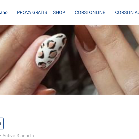
liano
PROVA GRATIS
SHOP
CORSI ONLINE
CORSI IN A
I
MASTER
BLOG
i
•
Active 3 anni fa