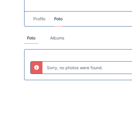
Profilo
Foto
Foto
Albums
Sorry, no photos were found.