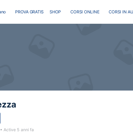
iano
PROVA GRATIS
SHOP
CORSI ONLINE
CORSI IN A
I
MASTER
BLOG
ezza
•
Active 5 anni fa