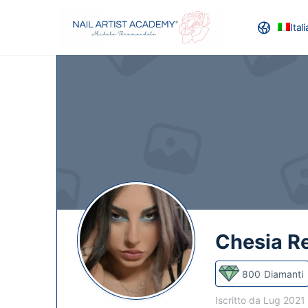
Ital
RECENSION
Chesia R
800
Diamanti
Iscritto da Lug 2021