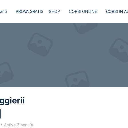
liano
PROVA GRATIS
SHOP
CORSI ONLINE
CORSI IN A
I
MASTER
BLOG
ggierii
3
•
Active 3 anni fa