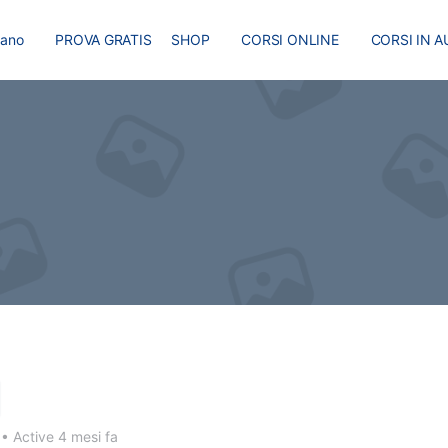
liano
PROVA GRATIS
SHOP
CORSI ONLINE
CORSI IN A
I
MASTER
BLOG
6
•
Active 4 mesi fa