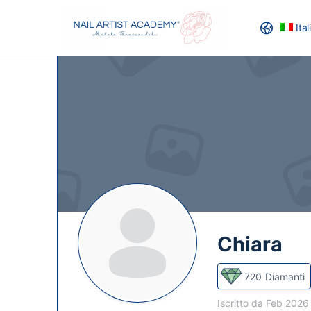
Ita
RECENSION
Chiara
720
Diamanti
Iscritto da Feb 202