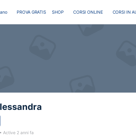
liano
PROVA GRATIS
SHOP
CORSI ONLINE
CORSI IN A
I
MASTER
BLOG
alessandra
•
Active 2 anni fa