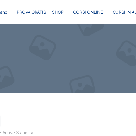
liano
PROVA GRATIS
SHOP
CORSI ONLINE
CORSI IN A
I
MASTER
BLOG
•
Active 3 anni fa