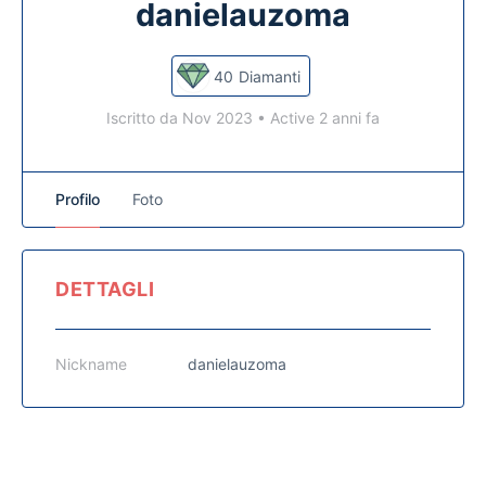
danielauzoma
40
Diamanti
Iscritto da Nov 2023
•
Active 2 anni fa
Profilo
Foto
DETTAGLI
Nickname
danielauzoma