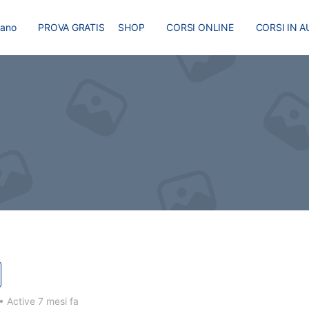
liano
PROVA GRATIS
SHOP
CORSI ONLINE
CORSI IN A
I
MASTER
BLOG
•
Active 7 mesi fa