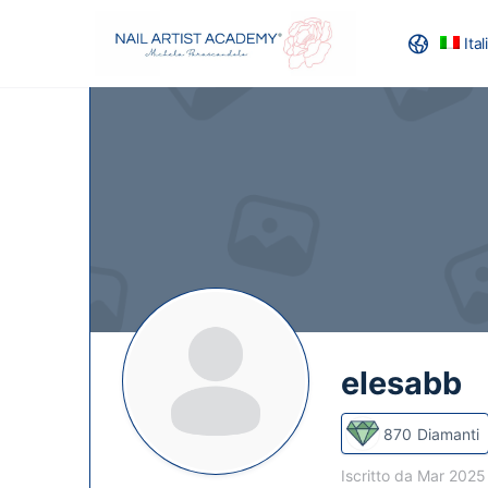
Ita
RECENSION
elesabb
870
Diamanti
Iscritto da Mar 202