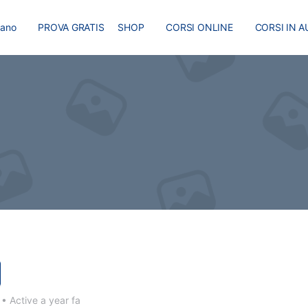
liano
PROVA GRATIS
SHOP
CORSI ONLINE
CORSI IN A
I
MASTER
BLOG
5
•
Active a year fa