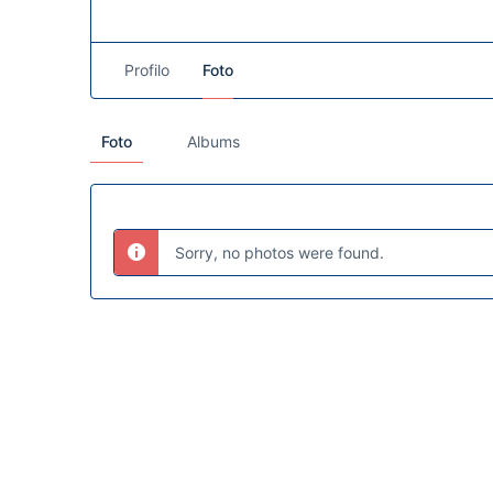
Profilo
Foto
Foto
Albums
Sorry, no photos were found.