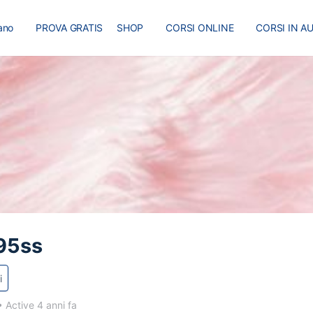
iano
PROVA GRATIS
SHOP
CORSI ONLINE
CORSI IN A
I
MASTER
BLOG
95ss
i
•
Active 4 anni fa