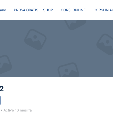
liano
PROVA GRATIS
SHOP
CORSI ONLINE
CORSI IN A
I
MASTER
BLOG
2
5
•
Active 10 mesi fa