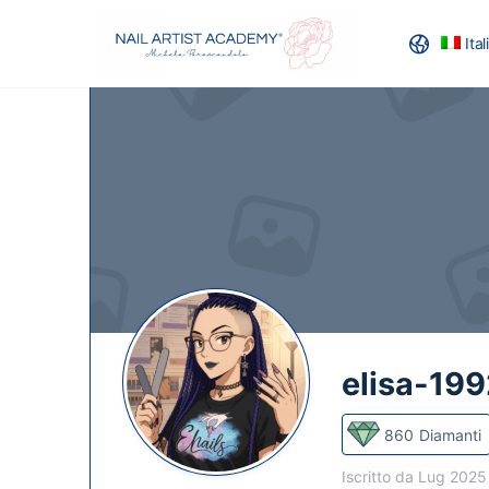
Ita
RECENSION
elisa-199
860
Diamanti
Iscritto da Lug 202