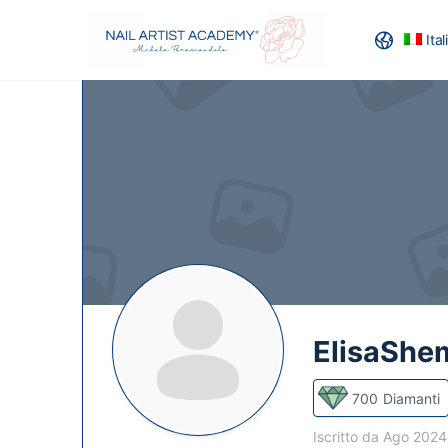
Ita
RECENSION
ElisaShe
700
Diamanti
Iscritto da Ago 202