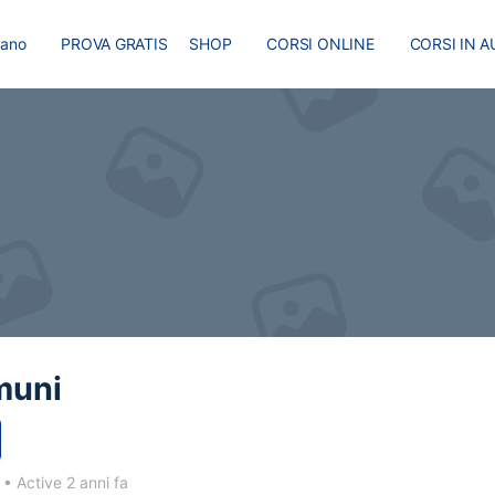
liano
PROVA GRATIS
SHOP
CORSI ONLINE
CORSI IN A
I
MASTER
BLOG
muni
4
•
Active 2 anni fa