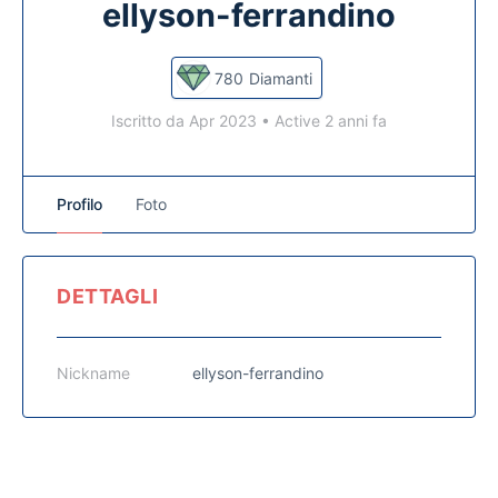
ellyson-ferrandino
780
Diamanti
Iscritto da Apr 2023
•
Active 2 anni fa
Profilo
Foto
DETTAGLI
Nickname
ellyson-ferrandino