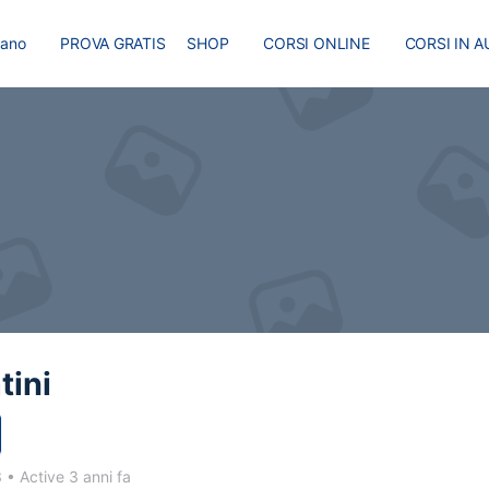
liano
PROVA GRATIS
SHOP
CORSI ONLINE
CORSI IN A
I
MASTER
BLOG
tini
3
•
Active 3 anni fa