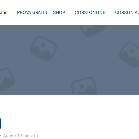
liano
PROVA GRATIS
SHOP
CORSI ONLINE
CORSI IN A
I
MASTER
BLOG
•
Active 10 mesi fa