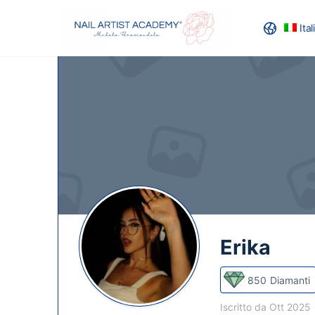
Ita
RECENSION
Erika
850
Diamanti
Iscritto da Ott 2025