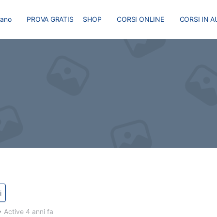
liano
PROVA GRATIS
SHOP
CORSI ONLINE
CORSI IN A
I
MASTER
BLOG
i
•
Active 4 anni fa