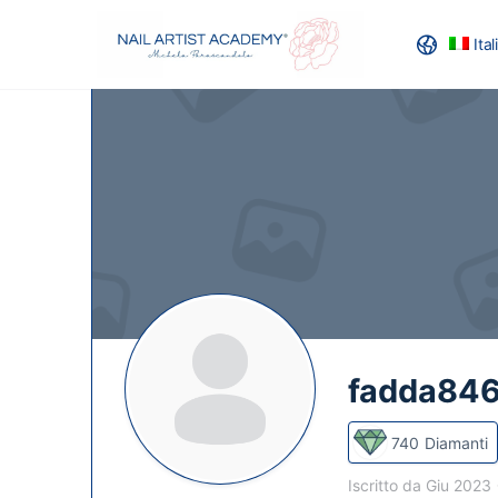
Ita
RECENSION
fadda84
740
Diamanti
Iscritto da Giu 2023