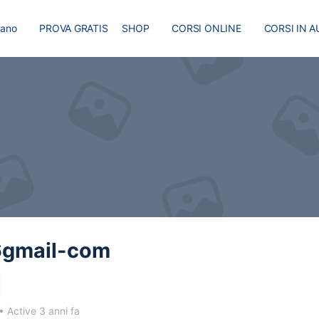
liano
PROVA GRATIS
SHOP
CORSI ONLINE
CORSI IN A
I
MASTER
BLOG
6gmail-com
•
Active 3 anni fa