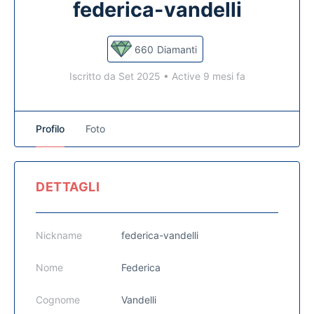
federica-vandelli
660
Diamanti
Iscritto da Set 2025
•
Active 9 mesi fa
Profilo
Foto
DETTAGLI
Nickname
federica-vandelli
Nome
Federica
Cognome
Vandelli