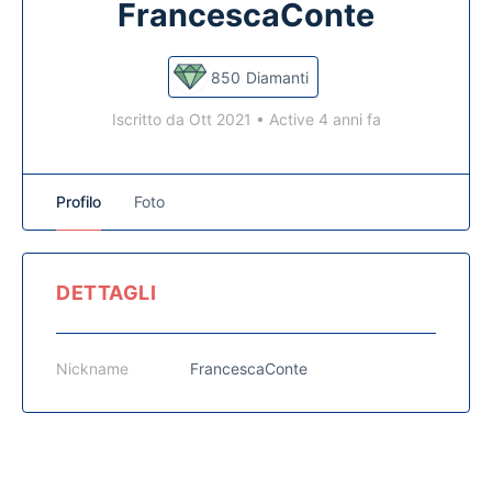
FrancescaConte
850
Diamanti
Iscritto da Ott 2021
•
Active 4 anni fa
Profilo
Foto
DETTAGLI
Nickname
FrancescaConte