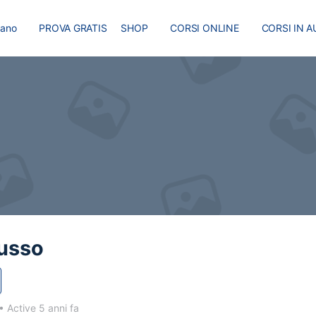
liano
PROVA GRATIS
SHOP
CORSI ONLINE
CORSI IN A
I
MASTER
BLOG
Russo
•
Active 5 anni fa