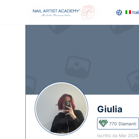
Ita
RECENSION
Giulia
770
Diamanti
Iscritto da Mar 202