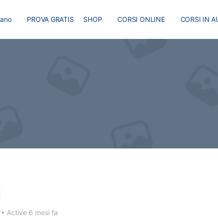
liano
PROVA GRATIS
SHOP
CORSI ONLINE
CORSI IN A
I
MASTER
BLOG
5
•
Active 6 mesi fa