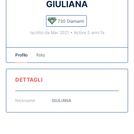
GIULIANA
730
Diamanti
Iscritto da Mar 2021
•
Active 5 anni fa
Profilo
Foto
DETTAGLI
Nickname
GIULIANA