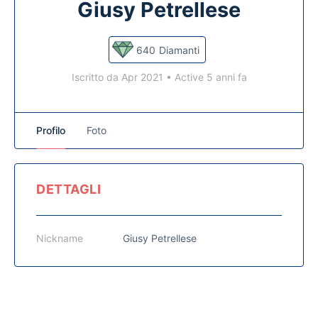
Giusy Petrellese
640
Diamanti
Iscritto da Apr 2021
•
Active 5 anni fa
Profilo
Foto
DETTAGLI
Nickname
Giusy Petrellese