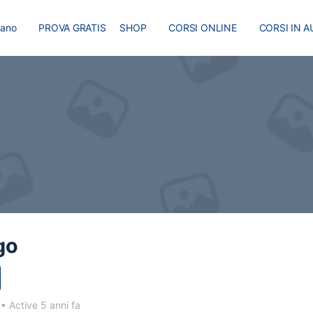
liano
PROVA GRATIS
SHOP
CORSI ONLINE
CORSI IN A
I
MASTER
BLOG
go
1
•
Active 5 anni fa