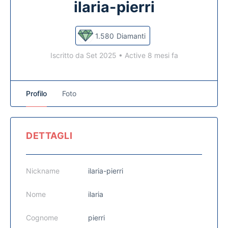
ilaria-pierri
1.580
Diamanti
Iscritto da Set 2025
•
Active 8 mesi fa
Profilo
Foto
DETTAGLI
Nickname
ilaria-pierri
Nome
ilaria
Cognome
pierri