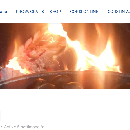
liano
PROVA GRATIS
SHOP
CORSI ONLINE
CORSI IN A
I
MASTER
BLOG
0
•
Active 5 settimane fa