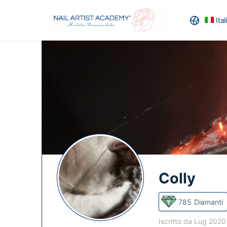
Ita
RECENSION
Colly
785
Diamanti
Iscritto da Lug 202