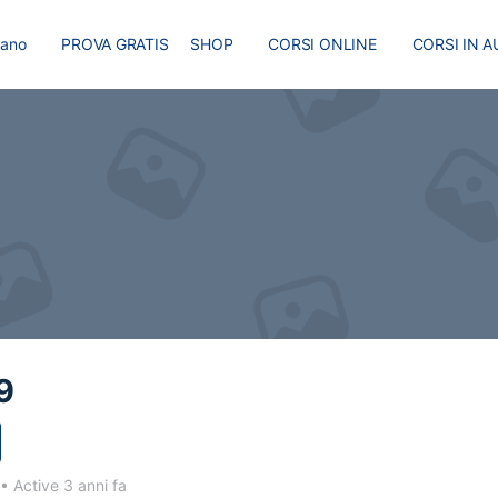
liano
PROVA GRATIS
SHOP
CORSI ONLINE
CORSI IN A
I
MASTER
BLOG
9
•
Active 3 anni fa