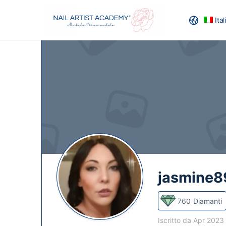
Ita
RECENSION
jasmine8
760
Diamanti
Iscritto da Apr 2023