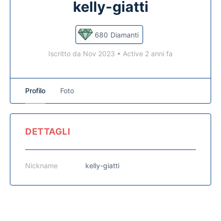
kelly-giatti
680
Diamanti
Iscritto da Nov 2023
•
Active 2 anni fa
Profilo
Foto
DETTAGLI
Nickname
kelly-giatti