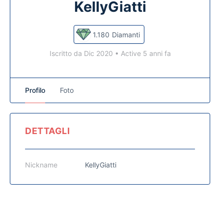
KellyGiatti
1.180
Diamanti
Iscritto da Dic 2020
•
Active 5 anni fa
Profilo
Foto
DETTAGLI
Nickname
KellyGiatti